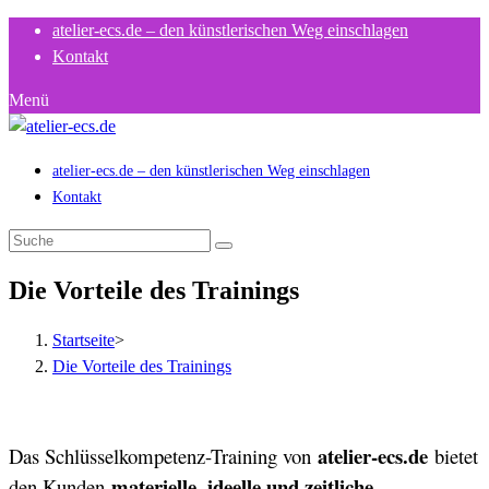
Zum
atelier-ecs.de – den künstlerischen Weg einschlagen
Inhalt
Kontakt
springen
Menü
atelier-ecs.de – den künstlerischen Weg einschlagen
Kontakt
Die Vorteile des Trainings
Startseite
>
Die Vorteile des Trainings
atelier-ecs.de
Das Schlüsselkompetenz-Training von
bietet
materielle, ideelle und zeitliche
den Kunden